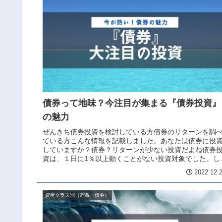
債券って地味？今注目が集まる『債券投資』
の魅力
ぜんきち債券投資を検討している方債券のリターンを調
ている方こんな情報を記載しました。あなたは債券に投
していますか？債券？リターンが少ない投資だよね債券
資は、１日に1％以上動くことがない投資対象でした。し
し、中央銀行（FRB）の大きな...
2022.12.
資産クラス別（貯蓄・債券）