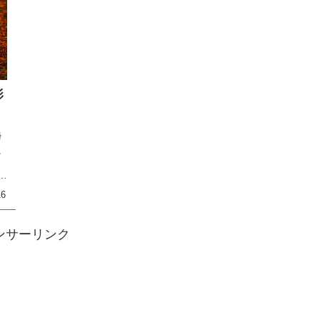
影
締
良
し
分
16
ンサーリンク