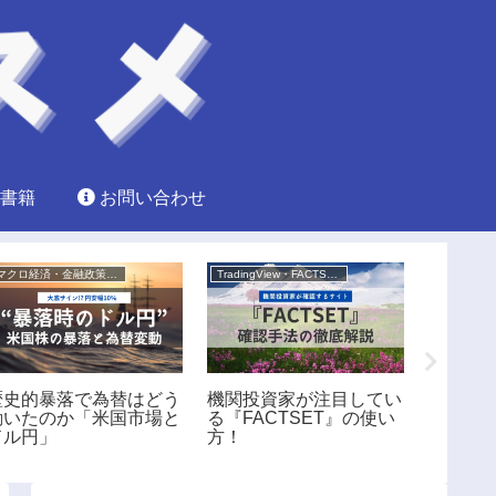
書籍
お問い合わせ
マクロ経済・金融政策分析
TradingView・FACTSET活用
投資家マイ
歴史的暴落で為替はどう
機関投資家が注目してい
最新13
動いたのか「米国市場と
る『FACTSET』の使い
のラン
ドル円」
方！
ー』～1