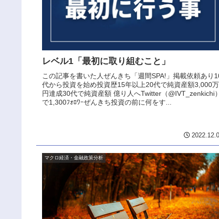
レベル1「最初に取り組むこと」
この記事を書いた人ぜんきち「週間SPA!」掲載依頼あり1
代から投資を始め投資歴15年以上20代で純資産額3,000万
円達成30代で純資産額 億り人へTwitter（@IVT_zenkichi
で1,300ﾌｫﾛﾜｰぜんきち投資の前に何をす...
2022.12.
マクロ経済・金融政策分析