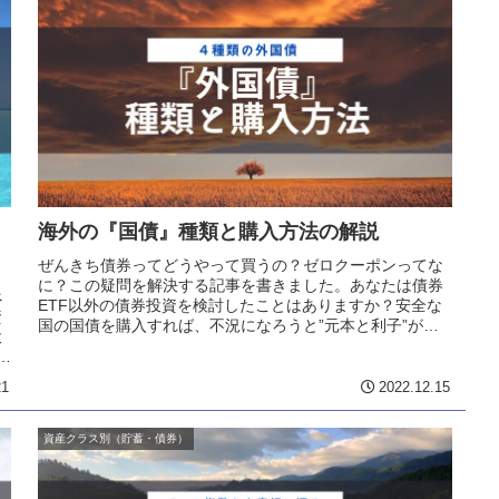
海外の『国債』種類と購入方法の解説
ぜんきち債券ってどうやって買うの？ゼロクーポンってな
に？この疑問を解決する記事を書きました。あなたは債券
べ
ETF以外の債券投資を検討したことはありますか？安全な
資
国の国債を購入すれば、不況になろうと”元本と利子”が約
投
束されています。しかし、海外...
か
21
2022.12.15
資産クラス別（貯蓄・債券）