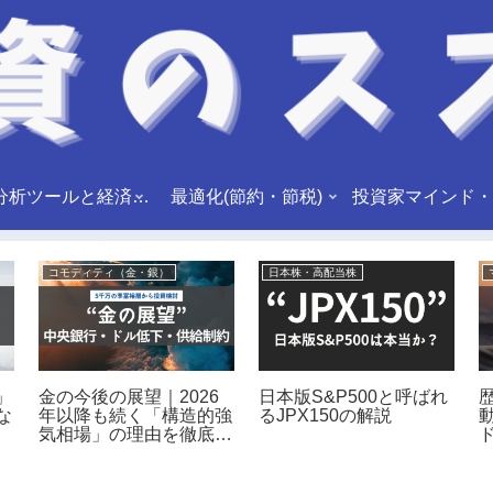
市場分析ツールと経済指標
最適化(節約・節税)
投資家マインド・
コモディティ（金・銀）
日本株・高配当株
」
金の今後の展望｜2026
日本版S&P500と呼ばれ
な
年以降も続く「構造的強
るJPX150の解説
気相場」の理由を徹底解
説