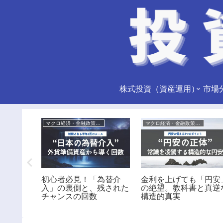
株式投資（資産運用）
活用
マクロ経済・金融政策分析
マクロ経済・金融政策分析
ngView
初心者必見！「為替介
金利を上げても「円安
とRSIを
入」の裏側と、残された
の絶望。教科書と真逆
表示させ
チャンスの回数
構造的真実