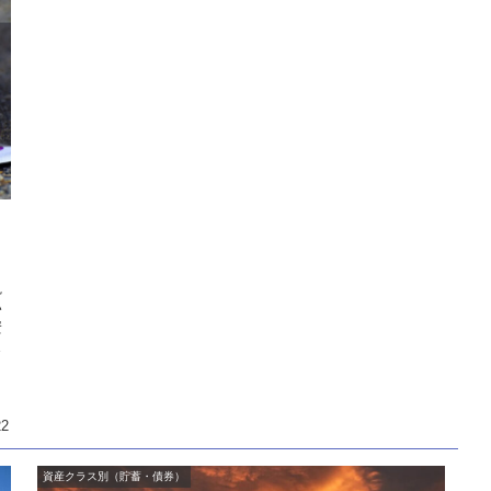
説
い
安
？
22
資産クラス別（貯蓄・債券）