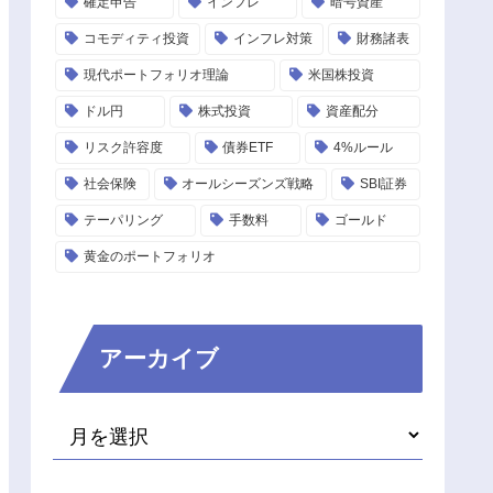
確定申告
インフレ
暗号資産
コモディティ投資
インフレ対策
財務諸表
現代ポートフォリオ理論
米国株投資
ドル円
株式投資
資産配分
リスク許容度
債券ETF
4%ルール
社会保険
オールシーズンズ戦略
SBI証券
テーパリング
手数料
ゴールド
黄金のポートフォリオ
アーカイブ