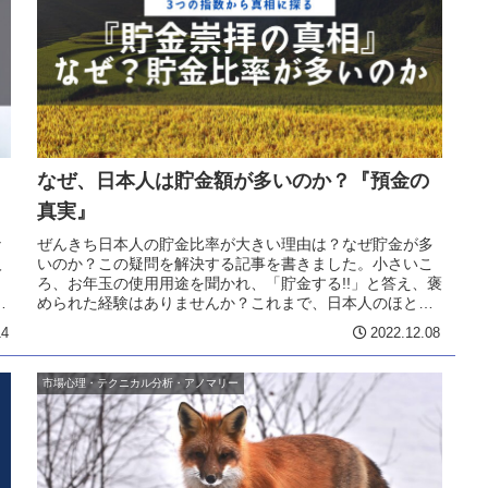
なぜ、日本人は貯金額が多いのか？『預金の
真実』
な
ぜんきち日本人の貯金比率が大きい理由は？なぜ貯金が多
人
いのか？この疑問を解決する記事を書きました。小さいこ
ろ、お年玉の使用用途を聞かれ、「貯金する!!」と答え、褒
万
められた経験はありませんか？これまで、日本人のほとん
どが『資産を守る方法＝貯金』...
14
2022.12.08
市場心理・テクニカル分析・アノマリー