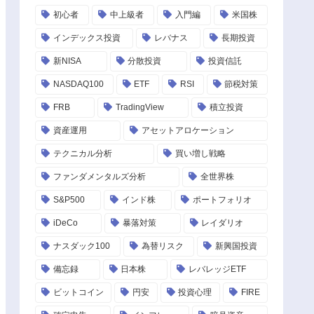
初心者
中上級者
入門編
米国株
インデックス投資
レバナス
長期投資
新NISA
分散投資
投資信託
NASDAQ100
ETF
RSI
節税対策
FRB
TradingView
積立投資
資産運用
アセットアロケーション
テクニカル分析
買い増し戦略
ファンダメンタルズ分析
全世界株
S&P500
インド株
ポートフォリオ
iDeCo
暴落対策
レイダリオ
ナスダック100
為替リスク
新興国投資
備忘録
日本株
レバレッジETF
ビットコイン
円安
投資心理
FIRE