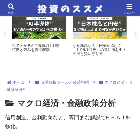
米国株・ETF分析
マクロ経済・金融政策分析
検索
メニュー
る
絵でわかるAI半導体7社比較！
なぜ株高なのに円安が進む？
【
特徴と強みを徹底解剖
「1ドル161円」の裏に潜む4つ
数
の罠と賢い守り方
ホーム
市場分析ツールと経済指標
マクロ経済・金
融政策分析
マクロ経済・金融政策分析
信用創造、金利動向など、専門的な解説でE-E-A-Tを
強化。