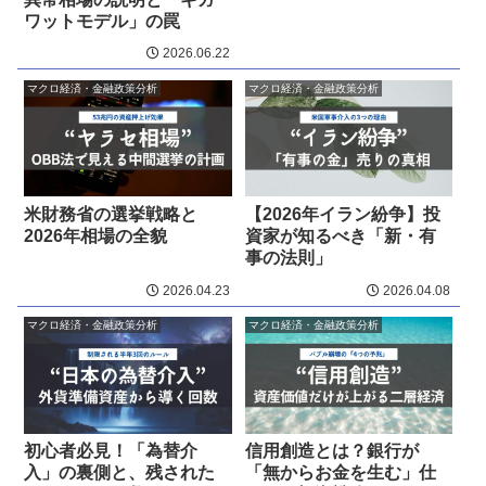
ワットモデル」の罠
2026.06.22
マクロ経済・金融政策分析
マクロ経済・金融政策分析
米財務省の選挙戦略と
【2026年イラン紛争】投
2026年相場の全貌
資家が知るべき「新・有
事の法則」
2026.04.23
2026.04.08
マクロ経済・金融政策分析
マクロ経済・金融政策分析
初心者必見！「為替介
信用創造とは？銀行が
入」の裏側と、残された
「無からお金を生む」仕