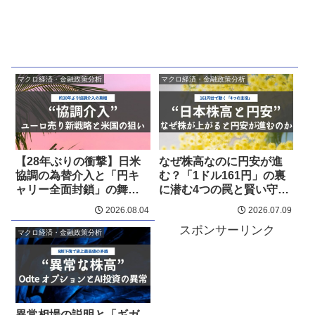
マクロ経済・金融政策分析
マクロ経済・金融政策分析
【28年ぶりの衝撃】日米
なぜ株高なのに円安が進
協調の為替介入と「円キ
む？「1ドル161円」の裏
ャリー全面封鎖」の舞台
に潜む4つの罠と賢い守り
裏
方
2026.08.04
2026.07.09
スポンサーリンク
マクロ経済・金融政策分析
異常相場の説明と「ギガ