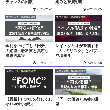
チャンスの回数
組みと投資戦略
2026.02.20
2026.02.05
マクロ経済・金融政策分析
マクロ経済・金融政策分析
金利を上げても「円安」
レイ・ダリオが警戒する
の絶望。教科書と真逆な
「3つのリスク」とバブル
構造的真実
崩壊推測
2026.01.22
2026.01.08
マクロ経済・金融政策分析
マクロ経済・金融政策分析
【最新】FOMCの詳しくわ
「円」の価値と為替の展
かりやすい解説
望