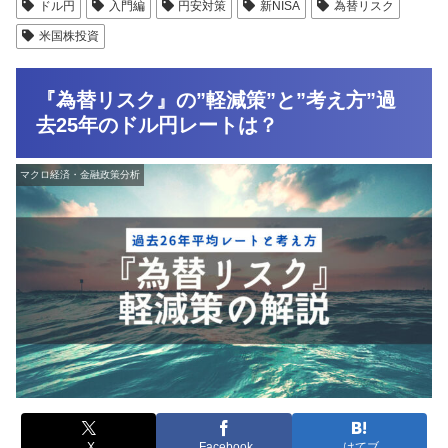
ドル円
入門編
円安対策
新NISA
為替リスク
米国株投資
『為替リスク』の”軽減策”と”考え方”過
去25年のドル円レートは？
マクロ経済・金融政策分析
X
Facebook
はてブ