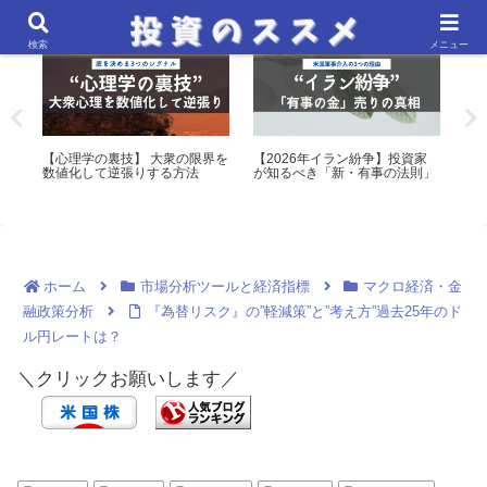
市場心理・テクニカル分析・アノマリー
マクロ経済・金融政策分析
検索
メニュー
！
【心理学の裏技】 大衆の限界を
【2026年イラン紛争】投資家
【保
数値化して逆張りする方法
が知るべき「新・有事の法則」
でM
表
ホーム
市場分析ツールと経済指標
マクロ経済・金
融政策分析
『為替リスク』の”軽減策”と”考え方”過去25年のド
ル円レートは？
＼クリックお願いします／