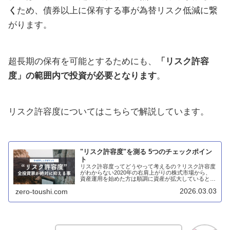
く
ため、債券以上に保有する事が為替リスク低減に繋
がります。
超長期の保有を可能とするためにも、
「リスク許容
度」の範囲内で投資が必要となります
。
リスク許容度についてはこちらで解説しています。
"リスク許容度"を測る 5つのチェックポイン
ト
リスク許容度ってどうやって考えるの？リスク許容度
がわからない2020年の右肩上がりの株式市場から、
資産運用を始めた方は順調に資産が拡大していると思
います。今、含み益が出ている場合には、この機会に
2026.03.03
zero-toushi.com
「リスク許容度」を考えるべきです。どうやって考...