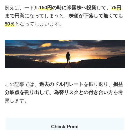
例えば、一ドル
150円
の時に米国株へ投資
して、
75円
まで円高
になってしまうと、
株価が下落して無くても
50％
となってしまいます。
この記事では、
過去のドル円レート
を振り返り、
損益
分岐点を割り出して、為替リスクとの付き合い方
を考
察します。
Check Point