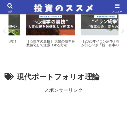
市場心理・テクニカル分析・アノマリー
マクロ経済・金融政策分析
検索
メニュー
！
【心理学の裏技】 大衆の限界を
【2026年イラン紛争】投資家
【保
数値化して逆張りする方法
が知るべき「新・有事の法則」
でM
表
現代ポートフォリオ理論
スポンサーリンク