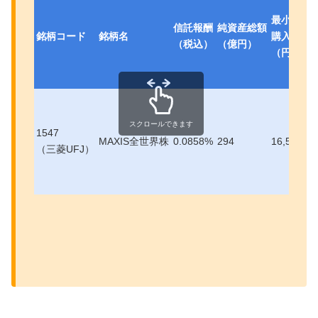
最小
信託報酬
純資産総額
銘柄コード
銘柄名
購入代金
（税込）
（億円）
（円）
スクロールできます
1547
MAXIS全世界株
0.0858%
294
16,500
（三菱UFJ）