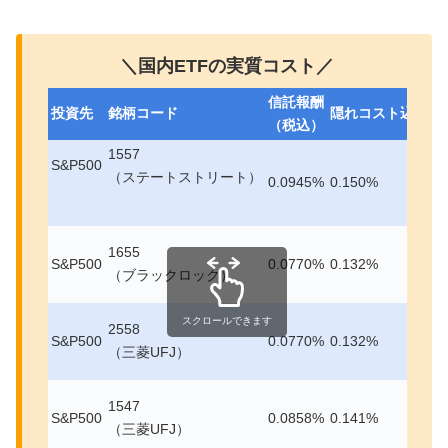
＼国内ETFの実質コスト／
信託報酬
投資先
銘柄コード
隠れコスト込み
実
（税込）
1557
S&P500
（ステートストリート）
0.0945%
0.150%
0
1655
S&P500
0.0770%
0.132%
0
（ブラックロック）
スクロールできます
2558
S&P500
0.0770%
0.132%
0
（三菱UFJ）
1547
S&P500
0.0858%
0.141%
0
（三菱UFJ）