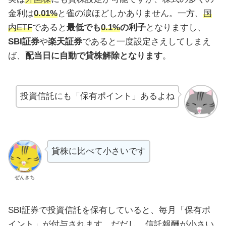
金利は
0.01%
と雀の涙ほどしかありません。一方、
国
内ETF
であると
最低でも
0.1%
の利子
となりますし、
SBI証券
や
楽天証券
であると一度設定さえしてしまえ
ば、
配当日に自動で貸株解除となります
。
投資信託にも「保有ポイント」あるよね
貸株に比べて小さいです
ぜんきち
SBI証券で投資信託を保有していると、毎月「保有ポ
イント」が付与されます。だだし、信託報酬が小さい