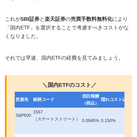
これが
SBI証券
と
楽天証券
の
売買手数料無料化
により
「国内ETF」を選択することで考慮すべきコストがな
くなりました。
それでは早速、国内ETFの経費を見てみましょう。
＼国内ETFのコスト／
信託報酬
投資先
銘柄コード
隠れコスト込み
（税込）
1557
S&P500
（ステートストリート）
0.0945%
0.150%