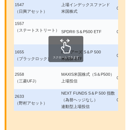
1547
上場インデックスファンド
0.165
（日興アセット）
米国株式
1557
（ステートストリート）
SPDR® S＆P500 ETF
0.094
1655
iシェアーズ S＆P 500
0.077
スクロールできます
（ブラックロック）
米国株 ETF
2558
MAXIS米国株式（S＆P500）
0.077
（三菱UFJ）
上場投信
NEXT FUNDS S＆P 500 指数
2633
（為替ヘッジなし）
0.077
（野村アセット）
連動型上場投信