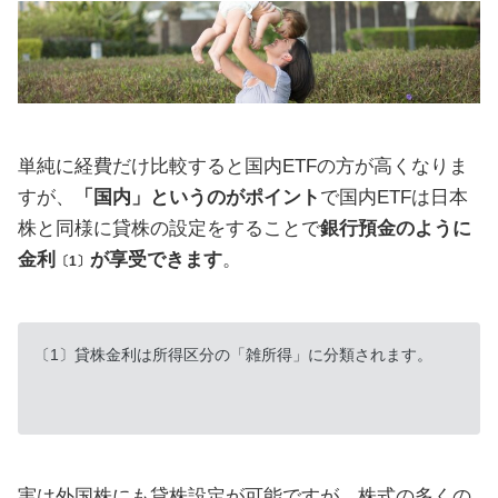
単純に経費だけ比較すると国内ETFの方が高くなりま
すが、
「国内」というのがポイント
で国内ETFは日本
株と同様に貸株の設定をすることで
銀行預金のように
金利
が享受できます
。
〔1〕
〔1〕貸株金利は所得区分の「雑所得」に分類されます。
実は
外国株
にも貸株設定が可能ですが、株式の多くの