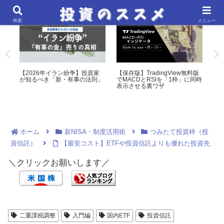
マクロ経済・金融政策分析
マクロ経済・金融政策分析
コ
検索
メニュー
料版
初心者必見！「為替介入」の裏
金利を上げても「円安」の絶
金
同時
側と、残されたチャンスの回数
望。教科書と真逆な構造的真実
も
由
ホーム
新NISA・制度活用術
つみたて投資枠（投
資信託）
【最安コスト】ETFや投資信託よりも優れた投資先
＼クリックお願いします／
二重課税調整
入門編
国内ETF
投資信託