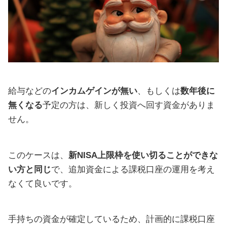
給与などの
インカムゲインが無い
、もしくは
数年後に
無くなる
予定の方は、新しく投資へ回す資金がありま
せん。
このケースは、
新NISA上限枠を使い切ることができな
い方と同じ
で、追加資金による課税口座の運用を考え
なくて良いです。
手持ちの資金が確定しているため、計画的に課税口座