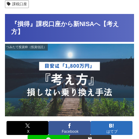
課税口座
『損得』課税口座から新NISAへ【考え
方】
つみたて投資枠（投資信託）
X
Facebook
はてブ