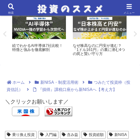
米国株・ETF分析
マクロ経済・金融政策分析
検索
メニュー
る
絵でわかるAI半導体7社比較！
なぜ株高なのに円安が進む？
【
特徴と強みを徹底解剖
「1ドル161円」の裏に潜む4つ
数
の罠と賢い守り方
ホーム
新NISA・制度活用術
つみたて投資枠（投
資信託）
『損得』課税口座から新NISAへ【考え方】
＼クリックお願いします／
乗り換え投資
入門編
含み益
投資総額
新NISA