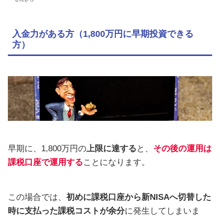
入金力がある方（1,800万円に早期投資できる
方）
早期に、1,800万円の
上限に達する
と、
その後の運用は
課税口座で運用する
ことになります。
この場合では、
初めに課税口座から新NISAへ切替した
時に支払った課税コストが余分
に発生してしまいま