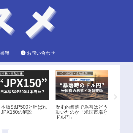
書籍
お問い合わせ
日本株・高配当株
マクロ経済・金融政策分析
日本版S&P500と呼ばれ
歴史的暴落で為替はどう
機関投
JPX150の解説
動いたのか「米国市場と
る『FA
ドル円」
方！