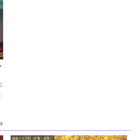
・
こ
て
株
が
19
資産クラス別（貯蓄・債券）