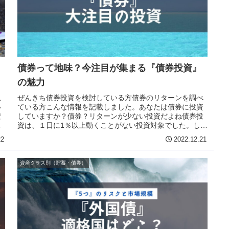
債券って地味？今注目が集まる『債券投資』
の魅力
説
ぜんきち債券投資を検討している方債券のリターンを調べ
い
ている方こんな情報を記載しました。あなたは債券に投資
安
していますか？債券？リターンが少ない投資だよね債券投
？
資は、１日に1％以上動くことがない投資対象でした。しか
し、中央銀行（FRB）の大きな...
22
2022.12.21
資産クラス別（貯蓄・債券）