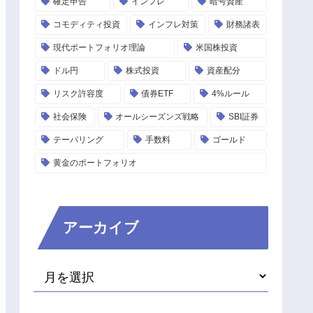
確定申告
インフレ
暗号資産
コモディティ投資
インフレ対策
財務諸表
現代ポートフォリオ理論
米国株投資
ドル円
株式投資
資産配分
リスク許容度
債券ETF
4%ルール
社会保険
オールシーズンズ戦略
SBI証券
テーパリング
手数料
ゴールド
黄金のポートフォリオ
アーカイブ