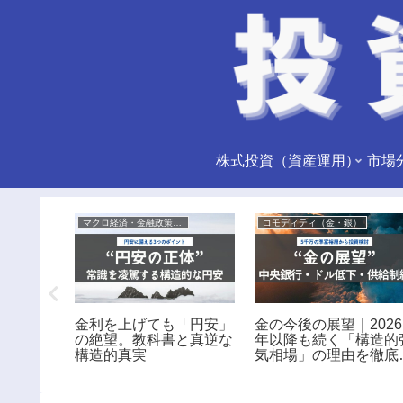
株式投資（資産運用）
策分析
マクロ経済・金融政策分析
コモディティ（金・銀）
為替介
金利を上げても「円安」
金の今後の展望｜2026
残された
の絶望。教科書と真逆な
年以降も続く「構造的
構造的真実
気相場」の理由を徹底
説