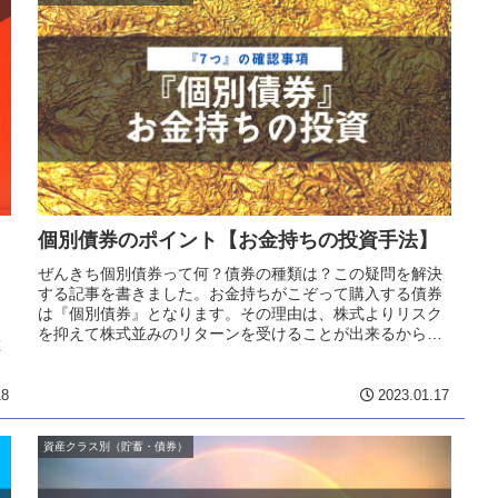
個別債券のポイント【お金持ちの投資手法】
ぜんきち個別債券って何？債券の種類は？この疑問を解決
する記事を書きました。お金持ちがこぞって購入する債券
は『個別債券』となります。その理由は、株式よりリスク
・
を抑えて株式並みのリターンを受けることが出来るからで
在
す。この記事では、個別債券の種類...
18
2023.01.17
資産クラス別（貯蓄・債券）