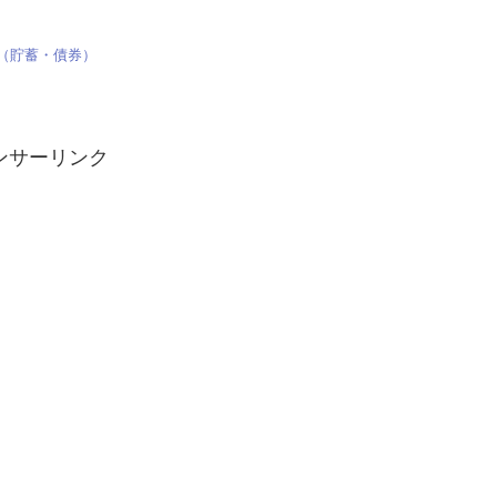
（貯蓄・債券）
）
ンサーリンク