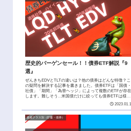
歴史的バーゲンセール！！債券ETF解説『9
選』
ぜんきちEDVとTLTの違いは？他の債券はどんな特徴？こ
の疑問を解決する記事を書きました。債券ETFは「国債
社債」「期間」「為替ヘッジ」によって複数のETFが存
します。難しそう...米国債だけに絞っても債券ETFは様々
あります。この記事...
2023.01.
資産クラス別（貯蓄・債券）