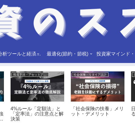
市場分析ツールと経済指標
最適化(節約・節税)
投資家マインド・
投資手法・アセットアロケーション
社会保険・リタイア設計
4%ルール「定額法」と
「社会保険の扶養」メリ
強
「定率法」の注意点と解
ット・デメリット
る
解
決策