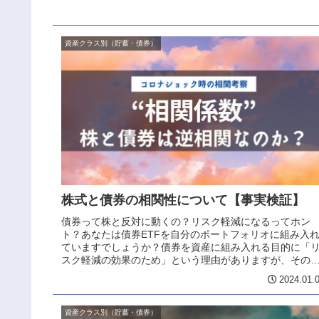
資産クラス別（貯蓄・債券）
株式と債券の相関性について【事実検証】
債券って株と反対に動くの？リスク軽減になるってホン
ト？あなたは債券ETFを自分のポートフォリオに組み入
ていますでしょうか？債券を資産に組み入れる目的に「
スク軽減の効果のため」という理由がありますが、その
体例が「株と正反対の動きをするか...
2024.01.
資産クラス別（貯蓄・債券）