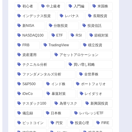
初心者
中上級者
入門編
米国株
インデックス投資
レバナス
長期投資
新NISA
分散投資
投資信託
NASDAQ100
ETF
RSI
節税対策
FRB
TradingView
積立投資
資産運用
アセットアロケーション
テクニカル分析
買い増し戦略
ファンダメンタルズ分析
全世界株
S&P500
インド株
ポートフォリオ
iDeCo
暴落対策
レイダリオ
ナスダック100
為替リスク
新興国投資
備忘録
日本株
レバレッジETF
ビットコイン
円安
投資心理
FIRE