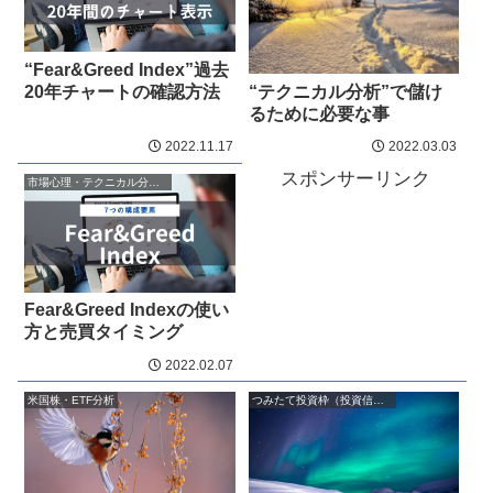
“Fear&Greed Index”過去
20年チャートの確認方法
“テクニカル分析”で儲け
るために必要な事
2022.11.17
2022.03.03
スポンサーリンク
市場心理・テクニカル分析・アノマリー
Fear&Greed Indexの使い
方と売買タイミング
2022.02.07
米国株・ETF分析
つみたて投資枠（投資信託）