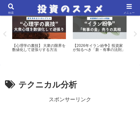
市場心理・テクニカル分析・アノマリー
マクロ経済・金融政策分析
検索
メニュー
！
【心理学の裏技】 大衆の限界を
【2026年イラン紛争】投資家
【保
数値化して逆張りする方法
が知るべき「新・有事の法則」
でM
表
テクニカル分析
スポンサーリンク