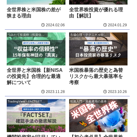
全世界株と米国株の差が
全世界株投資が優れる理
狭まる理由
由【解説】
2024.02.06
2024.01.29
つみたて投資枠（投資信託）
市場心理・テクニカル分析・アノマリー
全世界と米国株【新NISA
米国株暴落の歴史と為替
の投資先】合理的な最適
リスクから最大暴落率を
解について
考察
2023.11.28
2023.10.26
TradingView・FACTSET活用
投資入門・資産運用の基本