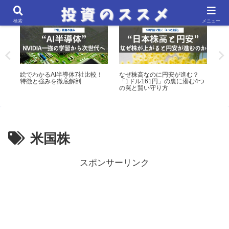
米国株・ETF分析
マクロ経済・金融政策分析
検索
メニュー
る
絵でわかるAI半導体7社比較！
なぜ株高なのに円安が進む？
米
特徴と強みを徹底解剖
「1ドル161円」の裏に潜む4つ
相
の罠と賢い守り方
米国株
スポンサーリンク