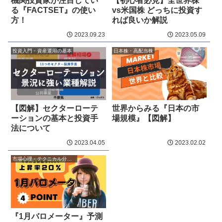
機関投資家が注目してい
【初心者必見】全世界株
る『FACTSET』の使い
vs米国株 どっちに投資す
方！
れば良いか解説
2023.09.23
2023.05.09
投資入門・資産運用の基本
日本株・高配当株
【図解】セクターローテ
世界からみる『日本の市
ーションの基本と投資手
場規模』【図解】
法について
2023.04.05
2023.02.02
市場心理・テクニカル分析・アノマリー
『1月バロメーター』予測